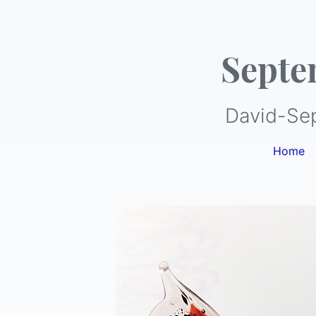
Septe
David-Se
Home