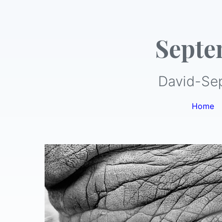
Septe
David-Se
Home