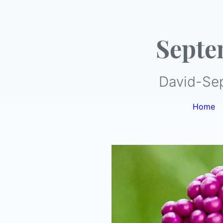
Septe
David-Se
Home