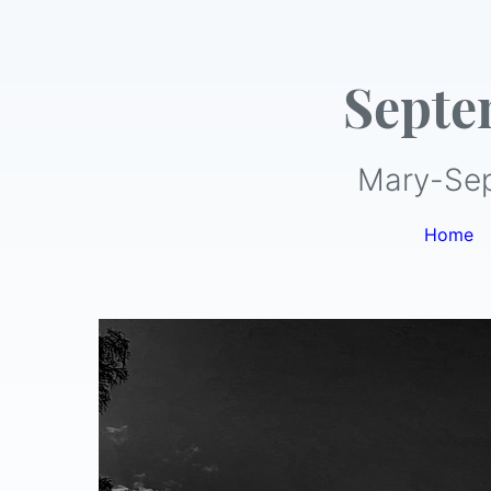
Septe
Mary-Sep
Home